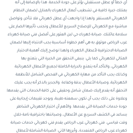
أي خطأ أو عطل مستقبلي يؤثر على جودة الخدمة. هذا بالإضافة إلى أنه
يمتلك خبرة كافية في تشطيب أعمال الكهرباء بالمنازل لضمان النظام
الكهربائي المستقر. ولهذا إذا واجهت أي عطل كهربائي فلا تتأخر، وتواصل
مباشرة مع الكهربائي للإصلاح السريع للأعطال وتجنب تأثيرها الضار على
سلامة عائلتك. صيانة كهرباء حي لبن العثور على أفضل فني صيانة كهرباء
غرب الرياض موثوق به هي أهم خطوة أساسية يجب الانتباه إليها لضمان
الصيانة الاحترافية لأعطال الكهرباء ولهذا نوضح إليك أهمية الاختيار
المثالي للكهربائي كما يلي: ينبغي التحقق من الخبرة التي يتمتع بها
الكهربائي، والتأكد أنه يتمتع بالدراية الكاملة لجميع الأعطال الكهربائية.
وكذلك يجب التأكد من مهارة الكهربائي في الفحص الشامل للأنظمة
الكهربائية، وصيانة الأعطال بدقة وكفاءة. والجدير بالذكر أنه يجب عليك
التحقق أنه يقدم إليك ضمان شامل وحقيقي على كافة الخدمات التي يقدمها.
وعلاوة على ذلك يجب أن تكون سمعته طيبة، ويوجد تقييمات إيجابية على
جودة خدمات الصيانة التي يقدمها. والأهم أن اختيار الكهربائي الشاطر
يساعد في الكشف السريع عن الأعطال، وصيانتها باحترافية تامة خلال
وقت قياسي. فني كهربائي غرب الرياض يقدم فني كهربائي خدمات صيانة
كهرباء غرب الرياض المتعددة، وأبرزها الآتي: الصيانة الشاملة لأعطال