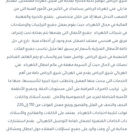
شرق الرياض بتوفير نخبة مختارة بعناية من فنيين كهرباء معتمدين، لتقديم
ما يلي: فني كهرباء الرياض يساعدك في الكثير من الأمور الفنية التي من
الصعب التدخل فيها إلا من خلال متخصص. يتمتع بالخبرة والمهنية
العالية في مجال الكهرباء، حيث يقوم بعمل جميع التركيبات والإصلاحات
في شبكات الكهرباء. جميع الأعمال التي يقدمها تتم بعناية تحت إشراف
فريق فني هندسي معتمد لضمان عدم وجود أي أخطاء فنية. بارع في حل
كافة الأعطال المنزلية بأسعار لم يسبق لها مثيل تناسب جميع الفئات
الشعبية في شرق الرياض. تواصل معنا عبر واتساب او رقم الهاتف المباشر
نصلك في الحال حيث أن السرعة مهمة في عالم اعطال الكهرباء. فني
كهربائي شرق الرياض يقدم فني كهربائي شرق الرياض باقة من أهم
الخدمات التي يبحث عنها العميل وتتطلب خبرة كبيرة لتأسيسها، منها ما
يلي: تركيب كاميرات المراقبة على أعلى مستويات الدقة، وجميع الأنظمة
الأمنية الشاملة لمزيد من الخصوصية والأمان. تمديد أسلاك وكابلات
النجف والتحف في الفلل والقصور ورفع معدل الفولت من 110 إلى220
فولت لتلبية احتياجات الكهرباء. يعتمد على الكابلات والمفاتيح والأسلاك
ذات الخامات المتميزة لضمان كفاءة التوصيل الكهربائي. يقدم استشارات
مجانية في أي وقت والرد على جميع تساؤلات العملاء حول اعطال ومشاكل