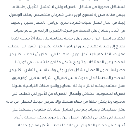
المشاكل خطورة هي مشاكل الكهرباء والتي لا تحتمل التأجيل إطلاقا ما
يجعل هناك ضرورة قصوى لوجود فني كهربائي متخصص يمكنه الوصول
إليك في الحال لعمل صيانة كهرباء شرق الرياض، باسعار مميزة وسرعة
في الأداء وضمان على الخدمة مع شركة المغربي الرائدة في عالم صيانة
الكهرباء اتصل الآن واحصل على خدمة متكاملة على مدار 24 ساعة. لماذا
نحتاج إلى صيانة كهرباء شرق الرياض؟ هناك الكثير من الأمور التي تتطلب
عمل صيانة للكهرباء بشكل دوري، منها ما يلي: يمكن أن تحدث الكثير من
المخاطر على الممتلكات والأرواح بشكل مفاجئ ما يتسبب في كوارث لا
حصر لها. حلول الأعطال بشكل جذري وفي وقت قياسي لتفادي الكثير من
المخاطر المحتملة حال حدوث ماس كهربائي. شركة المغربي توفر فريق
عمل معتمد يمكنه الالتزام بكافة المعايير والمواصفات القياسية لشركة
كهرباء السعودية. مشاكل وأعطال الكهرباء من الأمور التي تتطلب فني
محترف ولا يمكن حلها من تلقاء نفسك وإلا تعرض حياتك للخطر. في حالة
عمل تصليحات وصيانة يتم منح العميل ضمانات مكتوبة ومعتمدة على
الخدمة التي تمت في المكان. اتصل الآن ولا تتردد لتحمي نفسك وأفراد
أسرتك من مخاطر الكهرباء التي عادة ما تحدث بشكل مفاجئ. خدمات