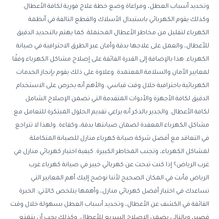
وتحديد أسباب العطل، ومراعاة وضع خطة علاج فورية لكافة الأعطال.
وكذلك يقوم الكهربائي باستبدال الأسلاك والقطع التالفة في أنظمة
الكهرباء لتقليل من مخاطر الأعطال المحتملة. كما يهتم بالتحديد الدقيق
للأعطال، والعمل على علاجها بدقة وأمان عبر الطرق الاحترافية في صيانة
الكهرباء. هذا بالإضافة إلى القدرة الفائقة على إصلاح مشاكل الكهرباء وفقًا
لمعايير الأمان والسلامة المعتمدة. وعلاوة على ذلك يقوم بإنجاز الخدمات
الكهربائية باحترافية خلال وقت قياسي. والأهم أنه يحرص على الاستخدام
الدقيق لكافة الأجهزة والأدوات المتقدمة التي تضمن الإصلاح الشامل
لكافة الأعطال. والجدير بالذكر أنه يراعي تقديم الحلول المبتكرة للتعامل مع
مشاكل الكهرباء المعقدة لضمان صيانتها بدقة، وكفاءة. ولهذا لا تتراجع
في التعاقد مع أفضل شركة صيانة كهرباء منازل للصيانة المتكاملة
لمشاكل الكهرباء، وتجنب المخاطر الكبيرة. كيفية اختيار كهربائي منازل في
غرب الرياض؟ إذا كنت تبحث عن كهربائي خبير في صيانة كهرباء غرب
الرياض فأنت في المكان الصحيح لأننا نوضح إليك أهم المعايير التي
تساعدك في اختيار أفضل كهربائي منازل، وأهمها يتلخص كالآتي: الخبرة
الفائقة في الكشف عن الأعطال، وتحديد أسباب العطل بسهولة خلال وقت
قصير، وبالتالي يضمن الإصلاح السريع للأعطال. وكذلك يجب أن يتمتع