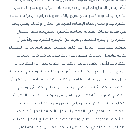
كافة المشاريع الكهربائية، وتقديم الحلول الشاملة للأعطال الكهربائية.
أيضًا يتميز بالمهارة العالية في تقديم خدمات التركيب والتمديد للأعمال
الكهربائية اللازمة. كما يتمتع الفريق بالكفاءة والاحترافية في تركيب المنافذ
الكهربائية، وإصلاح نظام الإضاءة القديم في المكان. وكذلك يعمل بدقة
على تقديم خدمات الصيانة الشاملة للأجهزة الكهربائية منها السخان
الكهربائي، وأجهزة التكييف، وغيرها من الأجهزة الكهربائية. والأهم أن
شركتنا تقدم ضمان شامل على كافة الخدمات الكهربائية، وتراعي الاهتمام
بكافة تفاصيل الخدمات. وعلاوة على ذلك تقدم شركتنا كافة الخدمات
الكهربائية الأخرى بكفاءة عالية، ولهذا فور حدوث عطل في الكهرباء. لا
تتراجع وتواصل مع شركتنا لتحديد أقرب موعد للخدمة، وسيتم الاستجابة
خلال وقت قياسي. ما هي مهام فني كهرباء تمديدات؟ يلعب فني كهربائي
التمديدات الكهربائية دور مهم في تأسيس النظام الكهربائي، ويقوم
بالمهام المتنوعة، وأهمها الآتي: يهتم الفني بتركيب التمديدات الكهربائية
بمهارة عالية لضمان الدقة، ويراعي التحقق من جودة الخدمة لتجنب
المخاطر. كما يقوم الفني بالفحص الشامل للأنظمة الكهربائية، وتحديد
المشكلة الموجودة بالنظام، وتحديد خطة آمنة لإصلاح العطل. وكذلك
لديه الدراية الكاملة في الكشف عن سلامة المقابس، وإصلاحها عبر