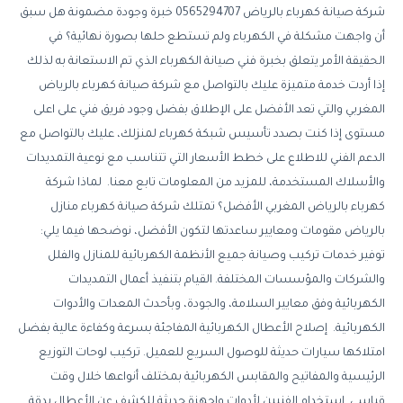
شركة صيانة كهرباء بالرياض 0565294707 خبرة وجودة مضمونة هل سبق
أن واجهت مشكلة في الكهرباء ولم تستطع حلها بصورة نهائية؟ في
الحقيقة الأمر يتعلق بخبرة فني صيانة الكهرباء الذي تم الاستعانة به لذلك
إذا أردت خدمة متميزة عليك بالتواصل مع شركة صيانة كهرباء بالرياض
المغربي والتي تعد الأفضل على الإطلاق بفضل وجود فريق فني على اعلى
مستوى إذا كنت بصدد تأسيس شبكة كهرباء لمنزلك، عليك بالتواصل مع
الدعم الفني للاطلاع على خطط الأسعار التي تتناسب مع نوعية التمديدات
والأسلاك المستخدمة، للمزيد من المعلومات تابع معنا. لماذا شركة
كهرباء بالرياض المغربي الأفضل؟ تمتلك شركة صيانة كهرباء منازل
بالرياض مقومات ومعايير ساعدتها لتكون الأفضل، نوضحها فيما يلي:
توفير خدمات تركيب وصيانة جميع الأنظمة الكهربائية للمنازل والفلل
والشركات والمؤسسات المختلفة. القيام بتنفيذ أعمال التمديدات
الكهربائية وفق معايير السلامة، والجودة، وبأحدث المعدات والأدوات
الكهربائية. إصلاح الأعطال الكهربائية المفاجئة بسرعة وكفاءة عالية بفضل
امتلاكها سيارات حديثة للوصول السريع للعميل. تركيب لوحات التوزيع
الرئيسية والمفاتيح والمقابس الكهربائية بمختلف أنواعها خلال وقت
قياسي. استخدام الفنيين لأدوات واجهزة حديثة للكشف عن الأعطال بدقة.