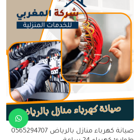
كهرباء
منازل
بالرياض
0565294707
طوارئ
كهرباء
24
ساعة
صيانة كهرباء منازل بالرياض 0565294707