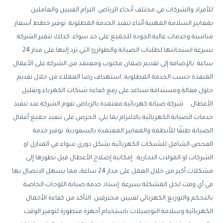
للأفراد والشركات في مختلف أنحاء الرياض. التزام الفنيين والعاملين
بمعايير السلامة المهنية أثناء تنفيذ الخدمة المطلوبة. توفير خطط أسعار
مناسبة وخدمات عالية الجودة للجميع على حد سواء. كذلك تتميز الشركة
بسرعة استجابتها لطلبات الصيانة والطوارئ التي ترد إليها على مدار 24
ساعة. بالإضافة إلى تقديم ضمان مكتوب ومعتمد من الشركة على الأعمال
المنفذة حسب الخدمة المطلوبة. استهداف رضا العملاء من خلال تقديم
حلول فعالة ومستدامة تساعد على رفع كفاءة شبكات الكهرباء وتقليل
الأعطال. شركة صيانة كهربائية معتمدة بالرياض تقوم الشركة عند تنفيذ
خدمات الصيانة الكهربائية بالالتزام بما يلي: الحرص على تنفيذ جميع أعمال
الصيانة طبقًا للأنظمة والمعايير المعتمدة بالسعودية. توفير خدمة
الفحص الشامل للشبكات الكهربائية بشكل دوري سواء في المنازل او
الشركات او المولات التجارية. إمكانية إصلاح الأعطال قبل تطورها إلى
مشكلات أكبر من خلال العمل على مدار 24 ساعة، مما يسهل الاتصال بها
في أي وقت لحل المشكلة بسرعة. إسناد خدمة صيانة اللوحات الخاصة
بالتحكم والتوزيع الكهربائي لفنيين محترفين. التأكد من كفاءة الأحمال
الكهربائية وسلامة التوصيلات باستخدام أجهزة متطورة لتوفير الوقت