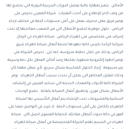
الأماكن. يتميز بمهارة عالية بفضل الدورات التدريبية الدورية التي يخضع لها
من وقت لآخر للإطلاع على أحدث التقنيات. شركة المغربي تحرص على
توفير فريق عمل محترف يعمل على أعلى مستويات الدقة في مختلف ارجاء
الرياض. حلول جوهرية لجميع الأعطال التي من الصعب معالجتها إلا تحت
إشراف فني متخصص فني كهرباء الرياض. صيانة كهرباء حي الرمال
شركتنا الرائدة تكرس كافة جهودها لخدمة أعمال صيانة كهرباء شرق
الرياض، وذلك من خلال خطط مدروسة، كما يلي: تحرص الشركة علي
توفير اجهزة إلكترونية متطورة يمكنها رصد أماكن العطل بكل دقة وسرعة
غير مسبوقة. إيجاد الحلول المناسبة بشكل سريع، لأي عطل مهما كان
وذلك لتقليل المخاطر التي يمكن أن تحدث بسبب أعطال الكهرباء. توفر
الشركة كافة الأدوات والمعدات الحديثة التي تساعد الفنيين في إكتشاف
الأعطال بشكل فوري، وتطبيق أعمال الصيانة بكفاءة. جميع الوحدات
السكنية والمشروعات تحت الإنشاء يتم أعمال التأسيس بها لشبكة
الكهرباء بالكامل على أعلى مستويات الدقة. لا تتردد في التواصل معنا على
الفور في حالة حدوث أعطال مفاجئة، للحماية القصوى اتصل الآن. صيانة
كهرباء حي النسيم تهتم الشركة المتخصصة في أعمال صيانة كهرباء