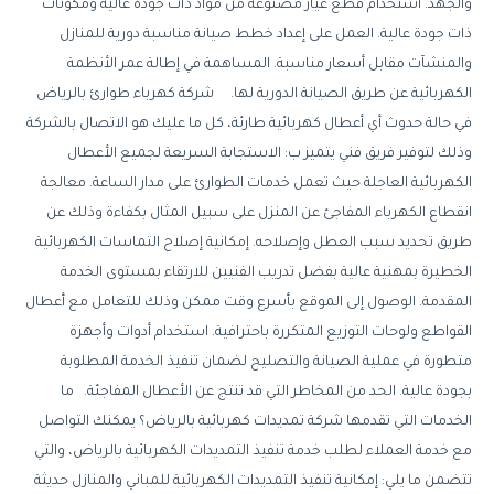
والجهد. استخدام قطع غيار مصنوعة من مواد ذات جودة عالية ومكونات
ذات جودة عالية. العمل على إعداد خطط صيانة مناسبة دورية للمنازل
والمنشآت مقابل أسعار مناسبة. المساهمة في إطالة عمر الأنظمة
الكهربائية عن طريق الصيانة الدورية لها. شركة كهرباء طوارئ بالرياض
في حالة حدوث أي أعطال كهربائية طارئة، كل ما عليك هو الاتصال بالشركة
وذلك لتوفير فريق فني يتميز ب: الاستجابة السريعة لجميع الأعطال
الكهربائية العاجلة حيث تعمل خدمات الطوارئ على مدار الساعة. معالجة
انقطاع الكهرباء المفاجئ عن المنزل على سبيل المثال بكفاءة وذلك عن
طريق تحديد سبب العطل وإصلاحه. إمكانية إصلاح التماسات الكهربائية
الخطيرة بمهنية عالية بفضل تدريب الفنيين للارتقاء بمستوى الخدمة
المقدمة. الوصول إلى الموقع بأسرع وقت ممكن وذلك للتعامل مع أعطال
القواطع ولوحات التوزيع المتكررة باحترافية. استخدام أدوات وأجهزة
متطورة في عملية الصيانة والتصليح لضمان تنفيذ الخدمة المطلوبة
بجودة عالية. الحد من المخاطر التي قد تنتج عن الأعطال المفاجئة. ما
الخدمات التي تقدمها شركة تمديدات كهربائية بالرياض؟ يمكنك التواصل
مع خدمة العملاء لطلب خدمة تنفيذ التمديدات الكهربائية بالرياض، والتي
تتضمن ما يلي: إمكانية تنفيذ التمديدات الكهربائية للمباني والمنازل حديثة