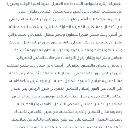
الكهرباء. يلتزم بالمواعيد المحددة مع العميل، مدركا اهمية الوقت وضرورة
حل مشكلات الكهرباء في أسرع وقت ممكن. كهربائي طوارئ شرق
الرياض نقدم لعملائنا أفضل كهربائي طوارئ شرق الرياض للتعامل الفني
مع الأعطال ومشكلات الكهرباء الطارئة، كما يلي: يستجيب لنداء عملائه
في أسرع وقت ممكن تقديرا لخطورة وحجم أعطال الكهرباء والخسائر التي
يمكن أن تنجم من وراءها. يغطي كافة مناطق شرق الرياض مثل اليرموك
واشبيلية والنظيم والمونسية وغيرها من المناطق المجاورة 24 ساعة.
يتعامل بإحترافية وإتقان يفوق التوقعات مع حالات الماس الكهربائي
والدخان والشرارة والصعق الكهربائي. أسعاره في متناول يد جميع العملاء
شرق الرياض، دون المغالاة في الاعطال الليلية المفاجئة. يعمل في خدمة
عملائه على مدار أيام الأسبوع بالكامل، طيلة الأربع وعشرين ساعة كاملة،
يلبي النداء على الفور. إصلاح التماس الكهربائي شرق الرياض يتم إصلاح
التماس الكهربائي من خلال خطة ممنهجة موضوعة تحت إشراف فريق
معتمد من الفنيين كما يلي: الفحص الشامل لكافة الدوائر الكهربائية
ومعرفة مكان التماس وتحديد المشكلة، مع تغيير التالف من الأسلاك
ومعالجة العطل. الكشف على القواطع الكهربائية والتأكد من سلامتها،
وأنها تعمل بطريقة صحيحة من خلال تجربتها فعليا. تقديم النصائح