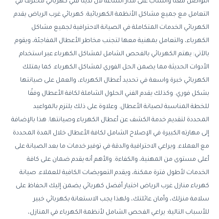
التواصل معنا واتساب على مدار الساعة لأن لدينا فني كهربائي محترف في
التعامل مع جميع مشاكل الأنظمة الكهربائية. كهربائي غرب الرياض يقدم
الكهربائي الخدمات المتكاملة في الصيانة الاحترافية لجميع مشاكل
الكهرباء، والتعامل بمهنية معها لتجنب مخاطر الأعطال المفاجئة، ويقوم
بالآتي: يهتم الكهربائي بالفحص الشامل لمشاكل الكهرباء عبر استخدام
الأدوات الحديثة مما يضمن الحل الفوري لمشاكل الكهرباء. كما يمتلك
الكهربائي خبرة واسعة في تحديد أعطال الكهرباء، والعمل على صيانتها
بشكل فوري. وكذلك يقدم الفني الحلول الشاملة لكافة الأعطال وفقًا
للخطة المناسبة لصيانة الأعطال. وعلاوة على ذلك يلتزم بالمواعيد
المحددة لتقديم خدمة الكشف عن أعطال الكهرباء وصيانتها. هذا بالإضافة
إلى مهارته الكبيرة في الإصلاح الشامل لكافة الأعطال خلال المدة المحددة
مع العملاء. ويراعي الاحترافية والدقة في توفير خدمات ما بعد الصيانة على
أعلى مستوى من المهنية، والكفاءة. والأهم أنه يقدم ضمان على كافة
الخدمات لأطول فترة ممكنة، ويقدم التعويضات الكافية للعملاء. صيانة
كهرباء منازل غرب الرياض اختيار أفضل كهربائي يضمن إليك الحفاظ على
سلامة منزلك، وأمان عائلتك، ولهذا يجب الاستعانة بكهربائي خبير
للأسباب التالية: يراعي الفحص الشامل لأنظمة الكهرباء في المنازل،