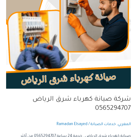
الرياض
0565294707
شركة صيانة كهرباء شرق الرياض
0565294707
المغربي
,
خدمات الصيانة
/
Ramadan Elsayed
صيانة كهرباء شرق الرياض.. خدمة 24 ساعة 0565294707 من أكثر