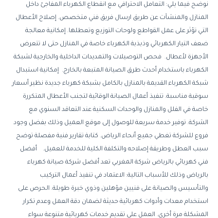
نوضح فيما يلي: التعامل الاحترافي مع انقطاع الكهرباء المفاجئ داخل
المنازل والمنشآت عن طريق ارسال فريق فني متخصص. إصلاح الأعطال
التي تؤثر على عمل القواطع ولوحات التوزيع وتعطلها. إمكانية معالجة
ضعف التيار الكهربائي وذبذبة الكهرباء خاصة في المنازل حتى لا تتعرض
الأجهزة لأعطال. فحص التوصيلات والتمديدات الداخلية والخارجية لشبكة
الكهرباء باستخدام أحدث طرق الصيانة المتبعة بالخارج. إمكانية استبدال
شبكة الكهرباء القديمة بالمنازل بالكامل بشبكة كهرباء جديدة نظير أسعار
سوقية مناسبة. تنفيذ أعمال الصيانة الوقائية لتجنب الأعطال المتكررة
خاصة في الفلل والمنازل والوحدات السكنية عند التعاقد السنوي مع
الشركة. توفير خدمة سريعة للوصول إلى موقع العميل وذلك بفضل وجود
فروع للشركة تغطي جميع أنحاء الرياض. كتابة تقارير فنية مفصلة توضح
سبب العطل وطريقة إصلاحه والتكلفة الكلية للخدمة للعميل. أفضل
فني كهربائي بالرياض شركة المغربي تعد أفضل شركة صيانة كهرباء
بالرياض وذلك للأسباب التالية: الاعتماد في تنفيذ أعمال التركيب
والتأسيس والصيانة على فنيين مؤهلين وذوي خبرة طويلة. الحرص على
استخدام معدات وأدوات كهربائية حديثة لضمان دقة العمل وعدم تكرار
المشكلة مرة أخرى. العمل على تقديم خدمات كهربائية متنوعة سواء