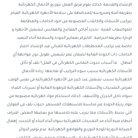
الإنشاء والقديمة. كذلك يقوم فريق العمل بتوزيع الأحمال الكهربائية
بطريقة آمنة ومدروسة للمحافظة على سلامة الأجهزة الكهربائية. القيام
بتركيب الأسلاك والكابلات المصنوعة من اجود الخامات والمطابقة
للمواصفات الفنية. تحديد أماكن المفاتيح والمقابس لتشغيل الأجهزة و
الإنارة بطريقة احترافية. الالتزام بمعايير الجودة والسلامة أثناء التنفيذ
خاصة عند تركيب المخططات الكهربائية للمباني قيد الإنشاء. اختيار
الخامات ذات الجودة العالية لضمان عمر تشغيلي طويل دون مواجهة أي
أعطال. ما أسباب حدوث التماس الكهربائي في الفلل؟ تلف أو تآكل
الأسلاك الكهربائية بسبب سوء التركيب أو تقادمها. زيادة الأحمال
الكهربائية بسبب تشغيل عدد كبير من الأجهزة الكهربائية في نفس الوقت.
تعرض التمديدات والأسلاك الكهربائية للرطوبة العالية أو تسربات المياه
سواء داخل الجدران والأسقف. كذلك استخدام مواد كهربائية مصنوعة من
مواد رديئة الجودة غير مناسبة للاستهلاك المستمر. حدوث تلف في العوازل
التي تحيط بالأسلاك مما يترتب عليه تلامسها مع بعضها البعض. اقتراف
أخطاء فنية أثناء مد التمديدات الكهربائية سواء أثناء البناء أو التجديد. إهمال
الصيانة الدورية للوحة التوزيع والقواطع الكهربائية. عدم توفير الدوائر