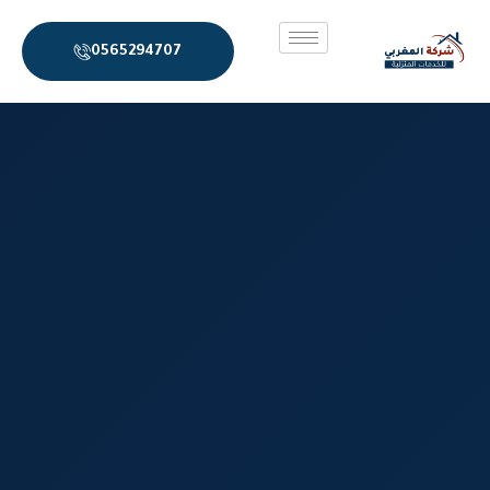
خطي
لى
0565294707
لمحتوى