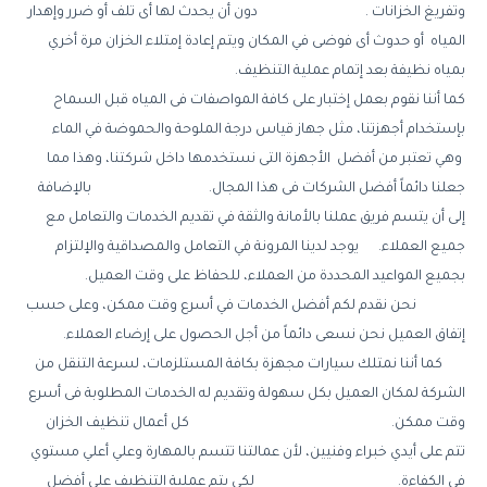
وتفريغ الخزانات . دون أن يحدث لها أى تلف أو ضرر وإهدار
المياه أو حدوث أى فوضى في المكان ويتم إعادة إمتلاء الخزان مرة أخري
بمياه نظيفة بعد إتمام عملية التنظيف.
كما أننا نقوم بعمل إختبار على كافة المواصفات فى المياه قبل السماح
بإستخدام أجهزتنا، مثل جهاز قياس درجة الملوحة والحموضة في الماء
وهي تعتبر من أفضل الأجهزة التى نستخدمها داخل شركتنا، وهذا مما
جعلنا دائماً أفضل الشركات فى هذا المجال. بالإضافة
إلى أن يتسم فريق عملنا بالأمانة والثقة في تقديم الخدمات والتعامل مع
جميع العملاء. يوجد لدينا المرونة في التعامل والمصداقية والإلتزام
بجميع المواعيد المحددة من العملاء، للحفاظ على وقت العميل.
نحن نقدم لكم أفضل الخدمات في أسرع وقت ممكن، وعلى حسب
إتفاق العميل نحن نسعى دائماً من أجل الحصول على إرضاء العملاء.
كما أننا نمتلك سيارات مجهزة بكافة المستلزمات، لسرعة التنقل من
الشركة لمكان العميل بكل سهولة وتقديم له الخدمات المطلوبة فى أسرع
وقت ممكن. كل أعمال تنظيف الخزان
تتم على أيدي خبراء وفنيين، لأن عمالتنا تتسم بالمهارة وعلي أعلي مستوي
في الكفاءة. لكي يتم عملية التنظيف علي أفضل