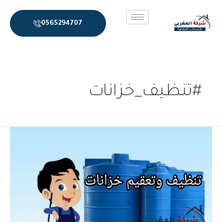
خطي
لى
0565294707
لمحتوى
#تنظيف_خزانات
شركة
تنظيف
خزانات
بالرياض