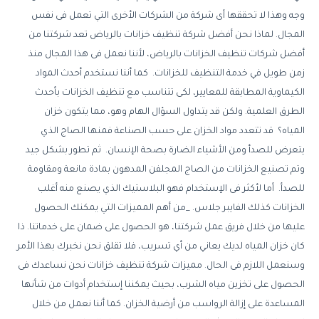
وجه وهذا لا تحققها أى شركة من الشركات الأخرى التي تعمل فى نفس
المجال. لماذا نحن أفضل شركة تنظيف خزانات بالرياض تعد شركتنا من
أفضل شركات تنظيف الخزانات بالرياض، لأننا نعمل فى هذا المجال منذ
زمن طويل في خدمة التنظيف للخزانات. كما أننا نستخدم أحدث المواد
الكيماوية المطابقة للمعايير، لكى تتناسب مع تنظيف الخزانات بأحدث
الطرق العلمية. ولكن قد يتداول السؤال الهام وهو، مما يتكون خزان
المياه؟ قد تتعدد مواد الخزان على حسب الصناعة فمنها الصاج الذي
يتعرض للصدأ ومن الأشياء الضارة بصحة الإنسان. ثم تطور بشكل جيد
وتم تصنيع الخزانات من الصاج المجلفن المدهون بمادة مانعة ومقاومة
للصدأ. أما لأكثر فى الإستخدام فهو البلاستيك الذي يصنع منه أغلب
الخزانات كذلك الفايبر جلاس. _من أهم المميزات التي يمكنك الحصول
عليها من خلال فريق عمل شركتنا، هو الحصول على ضمان على خدماتنا. ذا
كان خزان المياه لديك يعاني من أي تسريب، فلا تقلق نحن نخبرك بهذا الأمر
وسنعمل اللازم فى الحال. مميزات شركة تنظيف خزانات نحن نساعدك فى
الحصول على تخزين مياه الشرب، بحيث يمكننا إستخدام أدوات من شأنها
المساعدة على إزالة الرواسب من أرضية الخزان. كما أننا نعمل من خلال