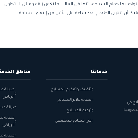
د بها حمام السباحة، لأنها فى الغالب ما تكون زلقة ومبلل. لا تحاول
 عليك أن تتناول الطعام بعد ساعة على الأقل من إنتهاء السباحة.
خدماتنا
مناطق الخدمة
تنظيف وتعقيم المسابح
صيانة م
الرياض
صيانة فلاتر المسابح
بح في
صيانة مسا
الخيار الأول لأكثر من 5000 عائلة سعودية
ترميم المسابح
صيانة م
فني مسابح متخصص
الرياض
صيانة مس