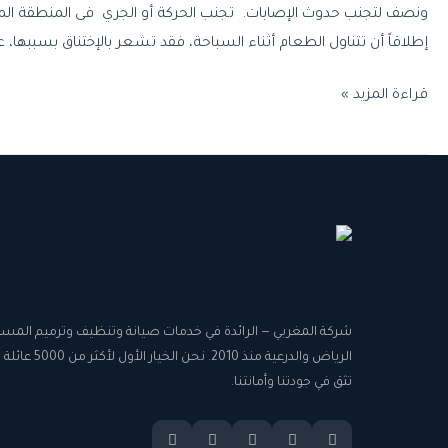
ونصف لتجنب حدوث الإصابات. تجنب الحركة أو الجري فى المنطقة المتواج
إطلاقاً أن تتناول الطعام أثناء السباحة، فقد تشعر بالإختناق بسببها،
قراءة المزيد »
شركة المغربي — الرائدة في خدمات صيانة وتنظيف وترميم المسا
الرياض والدرعية منذ 2010. نحن 
تثق في جودتنا وأمانتنا.