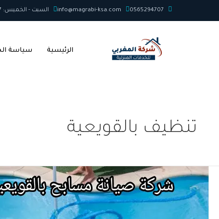
خطي
0565294707
info@magrabi-ksa.com
السبت - الخميس: 7ص - 12م
لى
لمحتوى
الرئيسية
سياسة ال
تنظيف بالقويعية
شركة
صيانة
مسابح
بالقويعية