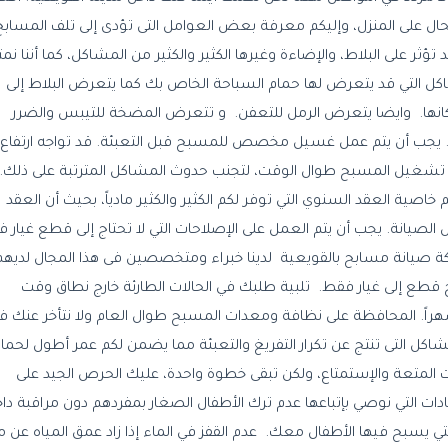
ل على المنزل، وإليكم معرفة بعض العوامل التى تؤدى إلى تلف المسابح
ثر على البلاط، والإضاءة وغيرها الكثير والكثير من المشاكل، كما أننا نم
 التي قد يتعرض لها حمام السباحة الخاص بك كما يتعرض البلاط إلى
كانها. وايضا يتعرض الرمل للتعفن. و تتعرض المضخة للتيبس والضرر
ة. يجب أن يتم عمل غسيل مخصص للمسبح قبل التعبئة. قد تواجه ارتفاع
 في تشغيل المسبح طوال الوقت، لتجنب حدوث المشاكل المترتبة على ذلك.
م خاصية العقد السنوي التي توفر لكم الكثير والكثير مادياً، بحيث أن العقد
لصيانة. يجب أن يتم العمل على الإصلاحات التي لا تحتاج إلى قطع غيار ف
ة صيانة مسابح بالقويعية لدينا خبراء ومتخصصين فى هذا المجال لديهم
اج قطع إلى غيار فقط. تلبية طلبك في الحالات الطارئة خارج نطاق وقت
نة المجدول مرة في الشهر. العقد السنوي لدينا يتوافر لمدة 13 شهراً. المحافظة على نظافة ومعدات المسبح طوال العام ولا نتأخر عنك
اكل التى تنتج عن تكرار التفريغ والتعبئة مما يضمن لكم عمر أطول لحما
ت المتعة والإستمتاع، ولكن تبقى خطوة واحدة، عليك الحرص الجيد على
ات التي نوصي بإتباعها عدم ترك الأطفال الصغار بمفردهم دون مراقبة دا
ي يسبح فيها الأطفال معك. عدم القفز في الماء إذا زاد عمق المياه عن م