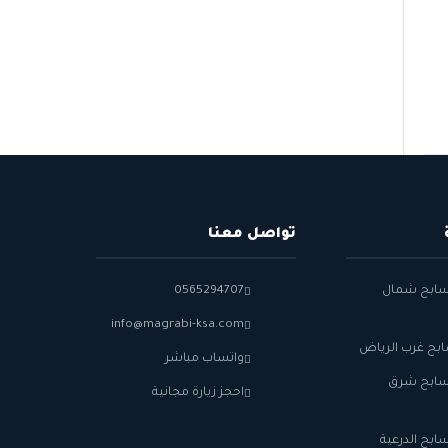
تواصل معنا
سابح شمال
0565294707
info@magrabi-ksa.com
بح غرب الرياض
واتساب مباشر
سابح شرق
احجز زيارة مجانية
ابح الدرعية