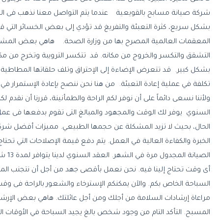
شركة صيانة مسابح بالقويعية عندما يتم التواصل معنا نذهب فى الحا
بشكل سريع، كثرة التعبئة والتفريغ قد تؤدي إلى بعض الخسائر التي قد تؤ
المعقمات العالمية المصرح بها من وزارة الصحة. هاهي بعض المشاكل
التشقق والتكسر والخروج من مكانه. قد تتكسر الترويبة وتخرج من م
بشكل كبير. قد تتعرض الإضاءة إلى الإحتراق وتلف حلقاتها المطاطي
تكلفة في عملية إعادة التعبئة. من هنا نحن ننصح بإعادة الإستمرار
ولأننا نسعى دائماً على أن نوفر لكم الراحة والطمأنينة، قررنا أن نقدم لك
السنوي يوفر لك الوقت والمجهود والمبالغ التى تقوم بدفعها فى عمل ا
الحال، بحيث لا تزيد المشكلة عن حجمها الطبيعي. مميزات أفضل شرك
الخبرة والكفاءة العالية في العمل. يتم دفع قيمة الإصلاحات التي تحت
الصيا
أى وقت تحتاج إلينا فيه. نحن نعمل بأقصى جهد من أجل أن نتجنب المش
السباحة الخاص بكم. والآن يمكنكم الإسترخاء والشعور بالراحة فى وق
مراعاة إرشادات السلامة من أجلك ومن أجل عائلتك. هاهي بعض الإرشاد
المسبح. التأكد التام من وجود شخص بالغ يجيد السباحة في الأوقات الت