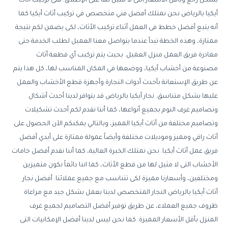
بشكل رائع وبأقل الأسعار التى لا مثيل لها على الإطلاق. فنى تركيب أثاث
أيكيا بالرياض نحن نمتلك أفضل فني متخصص في تركيب أثاث أيكيا كما
أنه يتبع أفضل خطط فى العمل أثناء تركيب الأثاث، لكى يضمن لكم نتيجة
ممتازة، وهذه الخطة تبدأ عندما يتواصل معنا العميل لطلب الخدمة حتى
مغادرة فريق العمل منزل العميل. بحيث يتم تركيب أي قطعة أثاث
مصنوعة من أخشاب أيكيا، ووضعها في المكان المناسب لها، كل هذا يتم
عن طريق الإستعانة بأحدث أدوات النجارة وأجهزة قطع الأخشاب والعمل
عليها بشكل متناسق. نجار أيكيا بالرياض قد يتوافر لدينا أحدث أشكال
وتصاميم غرف النوم بجميع أنواعها، كما أننا نقدم لكم أحدث تشكيلات
وتصاميم مختلفة من أثاث أيكيا المميز، وبالتالي يمكنكم الآن الحصول على
أثاث راقي ومميز وموديلات مختلفة وأيضاً عمولة ممتازة على أيدي أفضل
فريق عمل أثاث أيكيا. نحن نمتلك الخبرة العالية، كما أننا نقدم أفضل خامات
الأخشاب التى لا مثيل لها من قطع الأثاث، كما اننا دائماً نكون متميزين
ومختلفين، وأسعارنا مميزة لكى تتناسب مع جميع عملائنا. أفضل نجار
أثاث أيكيا بالرياض النجار المتخصص لدينا بعمل بشكل جيد مع مراعاة
ظروف جميع العملاء، عن طريق توفير أفضل التصاميم لجميع غرف
المنزل بأقل الأسعار المميزة. كما نحن ليس لدينا أفضل الإمكانيات التى