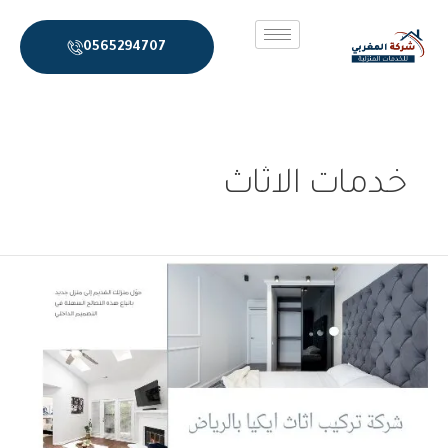
خطي
لى
0565294707
لمحتوى
خدمات الاثاث
شركة
تركيب
اثاث
ايكيا
بالرياض