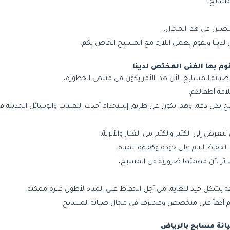
سابح،
صصين في هذا المجال،
لدينا ويقوم بعمل اللازم مع المسبح الخاص بكم.
وم بها الفنى المختص لدينا
نة المسابح، لأن هذا الأمر يكون فى منتهى الخطورة،
امة أطفالكم.
بكل دقة، وهذا يكون عن طريق إستخدام أحدث التقنيات والوسائل الحديثة ف
رض إلى الكثير والكثير من الغبار والأتربة،
حفاظ التام على جودة وكفاءة المياه.
اتر لأن مهمتها ضرورية فى المسبح،
 بشكل جيد للغاية، من أجل الحفاظ على المياه لأطول فترة ممكنة.
ر لكم أكفأ فنى متخصص ومحترف فى مجال صيانة المسابح.
نة مسابح بالرياض