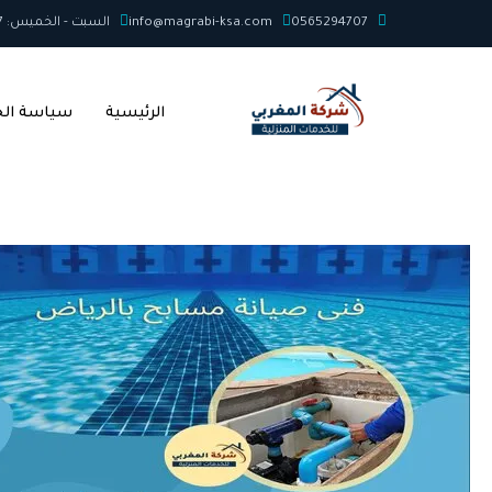
خطي
0565294707
info@magrabi-ksa.com
السبت - الخميس: 7ص - 12م
لى
لمحتوى
الرئيسية
سياسة ال