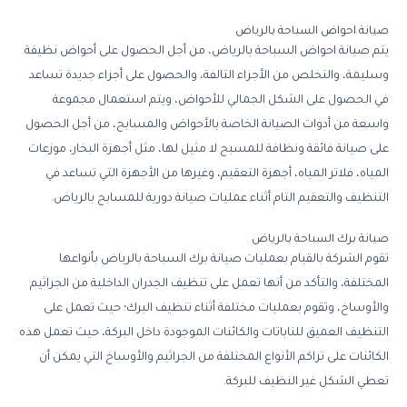
صيانة
احواض
السباحة
بالرياض
يتم
صيانة
احواض
السباحة
بالرياض،
من
أجل
الحصول
على
أحواض
نظيفة
وسليمة،
والتخلص
من
الأجزاء
التالفة،
والحصول
على
أجزاء
جديدة
تساعد
في
الحصول
على
الشكل
الجمالي
للأحواض،
ويتم
استعمال
مجموعة
واسعة
من
أدوات
الصيانة
الخاصة
بالأحواض
والمسابح،
من
أجل
الحصول
على
صيانة
فائقة
ونظافة
للمسبح
لا
مثيل
لها،
مثل
أجهزة
البخار،
موزعات
المياه،
فلاتر
المياه،
أجهزة
التعقيم،
وغيرها
من
الأجهزة
التي
تساعد
في
التنظيف
والتعقيم
التام
أثناء
عمليات
صيانة
دورية
للمسابح
بالرياض
.
صيانة
برك
السباحة
بالرياض
تقوم
الشركة
بالقيام
بعمليات
صيانة
برك
السباحة
بالرياض
بأنواعها
المختلفة،
والتأكد
من
أنها
تعمل
على
تنظيف
الجدران
الداخلية
من
الجراثيم
والأوساخ،
وتقوم
بعمليات
مختلفة
أثناء
تنظيف
البرك؛
حيث
تعمل
على
التنظيف
العميق
للناباتات
والكائنات
الموجودة
داخل
البركة،
حيث
تعمل
هذه
الكائنات
على
تراكم
الأنواع
المختلفة
من
الجراثيم
والأوساخ
التي
يمكن
أن
تعطي
الشكل
غير
النظيف
للبركة
.