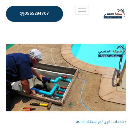
خطي
لى
0565294707
لمحتوى
/
خدمات اخرى
/ بواسطة
admin