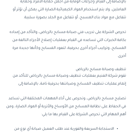
بالإضافة
إلى
القيام
بإجراءات
الوقاية
من
أجمل
حماية
الأفراد
وحماية
العاملين،
ولا
يتم
استخدام
المواد
الكيميائية
الضارة
التي
يمكن
أن
تؤثر
أو
تتفاعل
مع
مواد
بناء
المسبح،
أو
تتفاعل
مع
الجلد
بصورة
سلبية
.
تحرص
الشركة
على
تدريب
فني
صيانة
مسابح
بالرياض،
والتأكد
من
إمداده
بكافة
الخبرات
التي
تساعده
في
القيام
بعمليات
إصلاح
الأجزاء
التالفة
من
المسابح،
وتركيب
أجزاء
أخرى
بحرفية،
لتعود
المسابح
وكأنها
جديدة
مرة
أخرى
.
تنظيف
وصيانة
مسابح
بالرياض
تقوم
شركة
الغنيم
بعمليات
تنظيف
وصيانة
مسابح
بالرياض
للتأكد
من
إتمام
عمليات
تنظيف
المسابح
وصيانتها
بحرفية
تامة،
بالإضافة
إلى
تصليح
مسابح
بالرياض،
وتحرص
على
أداء
المهمات
المختلفة
التي
تساعد
في
الحفاظ
على
نظافة
المسابح
من
الأوساخ
والأتربة
أو
المواد
الضارة،
ومن
أهم
المهام
التي
تحرص
الشركة
على
القيام
بها
ما
يلي
:
الاستجابة
السريعة
والفورية
عند
طلب
العميل
صيانة
أي
نوع
من