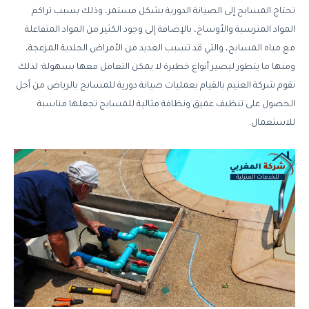
تحتاج
المسابح
إلى
الصيانة
الدورية
بشكل
مستمر،
وذلك
بسبب
تراكم
المواد
المترسبة
والأوساخ،
بالإضافة
إلى
وجود
الكثير
من
المواد
المتفاعلة
مع
مياه
المسابح،
والتي
قد
تسبب
العديد
من
الأمراض
الجلدية
المزعجة،
ومنها
ما
يتطور
ليصير
أنواع
خطيرة
لا
يمكن
التعامل
معها
بسهولة؛
لذلك
تقوم
شركة
الغنيم
بالقيام
بعمليات
صيانة
دورية
للمسابح
بالرياض
من
أجل
الحصول
على
تنظيف
عميق
ونظافة
مثالية
للمسابح
تجعلها
مناسبة
للاستعمال
.