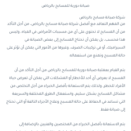
صيانة دورية للمسابح بالرياض
شركة
صيانة
مسابح
بالرياض
من
المهم
التعاقد
مع
أفضل
شركة
صيانة
مسابح
بالرياض،
من
أجل
التأكد
من
أن
المسابح
لا
تحتوي
على
أي
من
مسببات
الأمراض
في
المياه،
وليس
هذا
فحسب،
بل
يمكن
أن
تحتاج
المسابح
إلى
بعض
الصيانة
في
السيراميك،
أو
في
تركيبات
الصرف،
وغيرها
من
الأمور
التي
يمكن
أن
تؤثر
على
حالة
المسبح
وتمنع
من
استعماله
.
يتم
القيام
بعملية
صيانة
دورية
للمسابح
بالرياض
من
أجل
التأكد
من
أن
المسبح
لا
يعرض
أي
أحد
للأخطار
أو
المشكلات
التي
يمكن
أن
تعرض
حياة
الأفراد
للخطر،
ولذلك
يتم
الاستعانة
بأفضل
الخبراء
من
أجل
التخلص
من
مشاكل
المسابح
بشكل
سليم،
واستعمال
الطرق
المختلفة
والسريعة
التي
تساعد
في
الحفاظ
على
حالة
المسبح
وعلاج
الأجزاء
التالفة
أو
التي
تحتاج
إلى
صيانة
فقط
.
يتم
الاستعانة
بأفضل
الخبراء
من
المختصين
والفنيين
بالإضافة
إلى