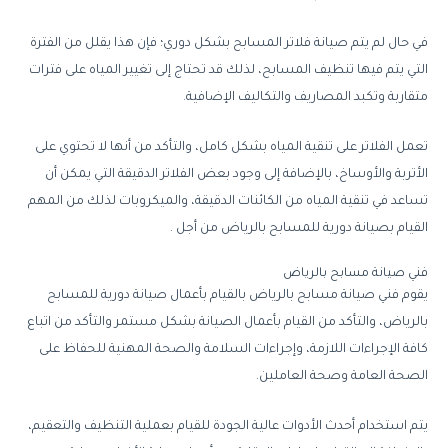
في
حال
لم
يتم
صيانة
فلاتر
المسابح
بشكل
دوري؛
فإن
هذا
يقلل
من
الفترة
التي
يتم
فيها
تنظيف
المسابح،
لذلك
قد
تحتاج
إلى
تغيير
المياه
على
فترات
متقاربة
وتكبد
المصاريف
والتكاليف
الإضافية
.
تعمل
الفلاتر
على
تنقية
المياه
بشكل
كامل،
والتأكد
من
أنها
لا
تحتوي
على
الأتربة
والأوساخ،
بالإضافة
إلى
وجود
بعض
الفلاتر
الدقيقة
التي
يمكن
أن
تساعد
في
تنقية
المياه
من
الكائنات
الدقيقة،
والميكروبات
لذلك
من
المهم
القيام
بصيانة
دورية
للمسابح
بالرياض
من
أجل
.
فني
صيانة
مسابح
بالرياض
يقوم
فني
صيانة
مسابح
بالرياض
بالقيام
بأعمال
صيانة
دورية
للمسابح
بالرياض،
والتأكد
من
القيام
بأعمال
الصيانة
بشكل
مستمر
والتأكد
من
اتباع
كافة
الإجراءات
اللازمة،
وإجراءات
السلامة
والصحة
المهنية
للحفاظ
على
الصحة
العامة
وصحة
العاملين
.
يتم
استخدام
أحدث
الأدوات
عالية
الجودة
للقيام
بعملية
التنظيف
والتعقيم،