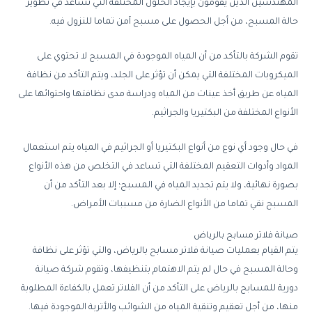
المهندسين
الذين
يقومون
بإيجاد
الحلول
المختلفة
التي
تساعد
في
تطوير
حالة
المسبح،
من
أجل
الحصول
على
مسبح
آمن
تماما
للنزول
فيه
.
تقوم
الشركة
بالتأكد
من
أن
المياه
الموجودة
في
المسبح
لا
تحتوي
على
الميكروبات
المختلفة
التي
يمكن
أن
تؤثر
على
الجلد،
ويتم
التأكد
من
نظافة
المياه
عن
طريق
أخذ
عينات
من
المياه
ودراسة
مدى
نظافتها
واحتوائها
على
الأنواع
المختلفة
من
البكتيريا
والجراثيم
.
في
حال
وجود
أي
نوع
من
أنواع
البكتيريا
أو
الجراثيم
في
المياه
يتم
استعمال
المواد
وأدوات
التعقيم
المختلفة
التي
تساعد
في
التخلص
من
هذه
الأنواع
بصورة
نهائية،
ولا
يتم
تجديد
المياه
في
المسبح؛
إلا
بعد
التأكد
من
أن
المسبح
نقي
تماما
من
الأنواع
الضارة
من
مسببات
الأمراض
.
صيانة
فلاتر
مسابح
بالرياض
يتم
القيام
بعمليات
صيانة
فلاتر
مسابح
بالرياض،
والتي
تؤثر
على
نظافة
وحالة
المسبح
في
حال
لم
يتم
الاهتمام
بتنظيفها،
وتقوم
شركة
صيانة
دورية
للمسابح
بالرياض
على
التأكد
من
أن
الفلاتر
تعمل
بالكفاءة
المطلوبة
منها،
من
أجل
تعقيم
وتنقية
المياه
من
الشوائب
والأتربة
الموجودة
فيها
.