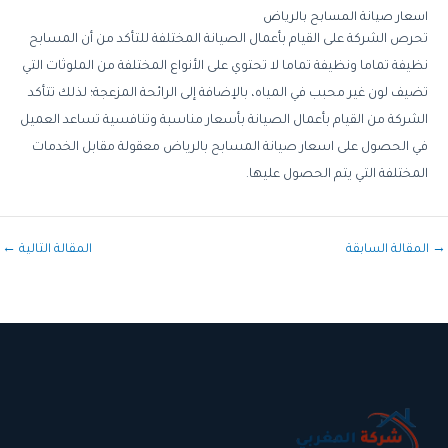
اسعار
صيانة
المسابح
بالرياض
تحرص
الشركة
على
القيام
بأعمال
الصيانة
المختلفة
للتأكد
من
أن
المسابح
نظيفة
تماما
ونظيفة
تماما
لا
تحتوي
على
الأنواع
المختلفة
من
الملوثات
التي
تضيف
لون
غير
محبب
في
المياه،
بالإضافة
إلى
الرائحة
المزعجة؛
لذلك
تتأكد
الشركة
من
القيام
بأعمال
الصيانة
بأسعار
مناسبة
وتنافسية
تساعد
العميل
في
الحصول
على
اسعار
صيانة
المسابح
بالرياض
معقولة
مقابل
الخدمات
المختلفة
التي
يتم
الحصول
عليها
.
→
المقالة السابقة
المقالة التالية
←