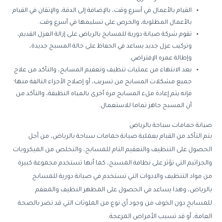
القيام
بالأعمال
في
أسرع
وقت،
بالإضافة
إلى
الدقة،
والإتقان
في
القيام
بالأعمال
المطلوبة،
والحرص
على
تسليمها
في
أسرع
وقت
.
تقوم
شركة
صيانة
دورية
للمسابح
بالرياض
على
إزالة
العزل
القديم،
وتركيب
عزل
جديد
يساعد
في
الحفاظ
على
حالة
المسبح
جديدة،
وإطالة
عمره
الإفتراضي
.
بعد
الانتهاء
من
عمليات
تنظيف
وتعقيم
المسابح،
والتأكد
من
علاج
جميع
مشكلات
المسابح
من
تسريب،
أو
إصلاح
الأجزاء
التالفة
منها؛
فإنه
يتم
إعادة
ملء
المسابح
مرة
أخرى
بالمياه
النظيفة،
والتأكد
من
أن
المسبح
جاهز
تماما
للاستعمال
.
صيانة
حمامات
سباحة
بالرياض
يتم
التأكد
من
القيام
بعملية
صيانة
حمامات
سباحة
بالرياض،
من
أجل
الحصول
على
التنظيف
والتعقيم
التام
للمسابح،
والتخلص
من
الميكروبات
والجراثيم
التي
تؤثر
على
نظافة
المسبح،
كما
أنها
تستخدم
مجموعة
كبيرة
من
مواد
التنظيف
والادوات
التي
تستخدم
في
صيانة
دورية
للمسابح
بالرياض،
وهذا
يساعد
في
الحصول
على
المظهر
النظيف
والمعقم
للمسابح
دون
الخوف
من
وجود
أي
نوع
من
الملوثات
التي
قد
تضر
بالصحة
العامة،
أو
قد
تسبب
الأمراض
المزعجة
.