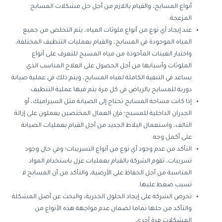
أنواع
المسابح،
والقيام
باللازم
من
أجل
حل
مشكلات
المسابح
المزعجة
.
عند
إيجاد
أي
نوع
من
أنواع
ملوثات
المياه،
يتم
التخلص
من
جميع
المياه
الموجودة
في
المسابح،
والقيام
بعمليات
التنظيف
المختلفة،
واختبار
العينات
المأخوذة
من
مياه
المسبح
للتعرف
على
أنواع
الملوثات
وأسبابها
من
أجل
الحصول
على
العلاج
المناسب
الذي
يساعد
في
التنقية
الكاملة
لمياه
المسابح،
ويتم
ذلك
في
عملية
صيانة
دورية
للمسابح
بالرياض
في
كل
مرة
يتم
فيها
عملية
التنظيف
.
إذا
كانت
مساحة
المسابح
تحتاج
إلى
الصيانة
مثل
السيراميك،
أو
الجدران
الداخلية
للمسبح؛
فإن
العمال
المختصين
يعملون
على
إزالة
التالف،
واستعمال
البلاط
الجديد
من
أجل
القيام
بعمليات
الصيانة
على
أكمل
وجه
.
التأكد
من
عدم
وجود
أي
نوع
من
أنواع
التسريبات؛
وفي
حال
وجود
تسريبات،
تقوم
الشركة
بالقيام
بعمليات
عزل
باستخدام
المواد
المناسبة
من
أجل
الحفاظ
على
الأرضية،
والتأكد
من
أن
المسابح
لا
تسبب
ضغط
عليها
.
تحرص
الشركة
على
إيجاد
الحلول
الجذرية،
والبحث
عن
أصل
المشكلة
والتأكد
من
حلها
تماما
لضمان
عدم
مواجهة
هذه
الأنواع
من
المشكلات
مرة
أخرى
.