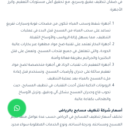
في ضمان تنظيف عميق وسريع، مع تحقيق أعلى مستويات التعقيم، وأبرز
الأجهزة:
أجهزة شفط وسحب المياه تتكون من مضخات قوية وسيارات تفريغ
تساعد على سحب المياه من المسبح قبل البدء في عمليات
التنظيف، مما يسهل إزالة الرواسب والأوساخ الثقيلة.
أجهزة البخار تعتمد على تقنية ضخ مواد مطهرة عبر بخارات عالية
الجودة، والتي تتغلغل في جميع فتحات المسبح، وتعمل على قتل
البكتيريا والجراثيم بطريقة فعالة وآمنة.
أجهزة التعقيم ذات تقنيات الرذاذ هي أجهزة متخصصة لضخ مواد
تعقيم سائلة على جدران وأرضيات المسبح، وتستخدم قبل إعادة
ملء المسبح بالمياه بعد عملية التنظيف.
الروبوتات الذكية تمثل أحدث التقنيات في تنظيف المسابح، حيث
تجوب قاع وجدران المسبح بشكل آلي ودقيق، وتزيل الأوساخ
والطحالب بكفاءة عالية.
أسعار شركة تنظيف مسابح بالرياض
تختلف أسعار تنظيف المسابح في الرياض حسب عدة عوامل منها حجم
المسبح ومساحته، ودرجة اتساخه، ونوع الخدمات المطلوبة سواء مجرد