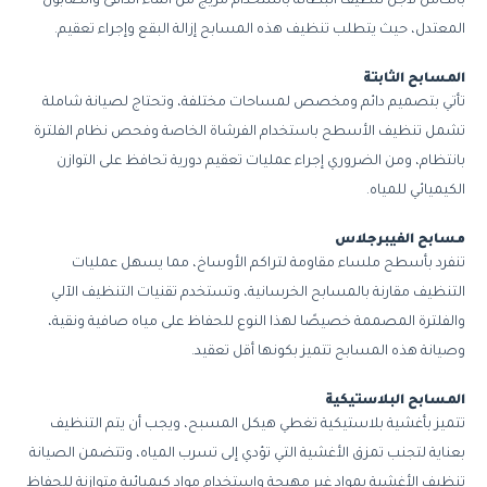
بالكامل لأجل تنظيف البطانة باستخدام مزيج من الماء الدافئ والصابون
المعتدل، حيث يتطلب تنظيف هذه المسابح إزالة البقع وإجراء تعقيم.
المسابح الثابتة
تأتي بتصميم دائم ومخصص لمساحات مختلفة، وتحتاج لصيانة شاملة
تشمل تنظيف الأسطح باستخدام الفرشاة الخاصة وفحص نظام الفلترة
بانتظام، ومن الضروري إجراء عمليات تعقيم دورية تحافظ على التوازن
الكيميائي للمياه.
مسابح الفيبرجلاس
تنفرد بأسطح ملساء مقاومة لتراكم الأوساخ، مما يسهل عمليات
التنظيف مقارنة بالمسابح الخرسانية، وتستخدم تقنيات التنظيف الآلي
والفلترة المصممة خصيصًا لهذا النوع للحفاظ على مياه صافية ونقية،
وصيانة هذه المسابح تتميز بكونها أقل تعقيد.
المسابح البلاستيكية
تتميز بأغشية بلاستيكية تغطي هيكل المسبح، ويجب أن يتم التنظيف
بعناية لتجنب تمزق الأغشية التي تؤدي إلى تسرب المياه، وتتضمن الصيانة
تنظيف الأغشية بمواد غير مهيجة واستخدام مواد كيميائية متوازنة للحفاظ