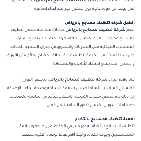
بأسعار مناسبة، تعتبر
شركة تنظيف مسابح بالرياض
خيار اقتصادي
لمن يرغب في جودة عالية دون تحميل ميزانيته أعباء إضافية.
أفضل شركة تنظيف مسابح بالرياض
تقدم
شركة تنظيف مسابح بالرياض
خدمات متكاملة تشمل تنظيف
المسابح وخزانات المياه لضمان بيئة آمنة وصحية، حيث يعالج الفريق
المشكلات الهيكلية مثل التسربات والشقوق في جدران المسبح للحفاظ
على سلامته، تشمل الخدمة تنظيف عميق لإزالة الحطام العائم مثل الأوراق
والحصى، مما يمنع انسداد الأنابيب والمضخات.
كما يهتم خبراء
شركة تنظيف مسابح بالرياض
بتحقيق التوازن
الكيميائي المناسب للمياه لضمان سلامة السباحة وصحة الماء، بالإضافة
إلى ذلك يتم فحص معدات المسبح بانتظام للتأكد من سلامة المضخات
وصمامات الدوران لضمان تدفق المياه بشكل فعال.
أهمية تنظيف المسابح بانتظام
تنظيف المسابح بانتظام له دور كبير في الحفاظ على صحة وسلامة
المستخدمين وجودة المياه، وإليك أهم نقاط توضح أهمية تنظيف