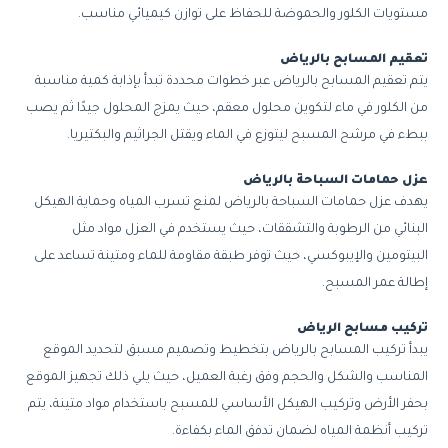
مستويات الكلور والحموضة للحفاظ على توازن كيميائي مناسب.
تعقيم المسابح بالرياض
يتم تعقيم المسابح بالرياض عبر خطوات محددة تبدأ بإذابة كمية مناسبة
من الكلور في ماء لتكوين محلول معقم، حيث يمزج المحلول جيدًا ثم يصب
ببطء في مرشح المسبح ليتوزع في الماء ويقتل الجراثيم والبكتيريا.
عزل حمامات السباحة بالرياض
يهدف عزل حمامات السباحة بالرياض لمنع تسرب المياه وحماية الهيكل
البنائي من الرطوبة والتشققات، حيث يستخدم في العزل مواد مثل
البيتومين والإيبوكسي، حيث توفر طبقة مقاومة للماء ومتينة تساعد على
إطالة عمر المسبح.
تركيب مسابح الرياض
يبدأ تركيب المسابح بالرياض بتخطيط وتصميم مسبق لتحديد الموقع
المناسب والشكل والحجم وفق رغبة العميل، حيث يلي ذلك تجهيز الموقع
بحفر الأرض وتركيب الهيكل الأساسي للمسبح باستخدام مواد متينة، يتم
تركيب أنظمة المياه لضمان تدفق الماء بكفاءة.