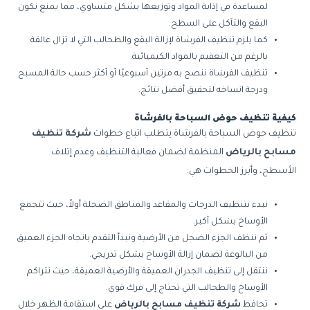
لمساعدة في إذابة المواد وتوزيعها بشكل متساوي، مما يمنع تكون
البقع والتآكل على السطح.
كما يلزم تنظيف الفرشاة لإزالة البقع والطحالب التي لا تزال عالقة
بالرغم من التعقيم بالمواد الكيميائية.
تنظيف الفرشاة ننصح به مرتين أسبوعيًا أو أكثر حسب حالة المسبح
ودرجة اتساخه لتحقيق أفضل نتائج.
كيفية تنظيف حوض السباحة بالفرشاة
تنظيف حوض السباحة بالفرشاة يتطلب اتباع خطوات
شركة تنظيف
مسابح بالرياض
المنظمة لضمان فعالية التنظيف وعدم إتلاف
الأسطح، وأبرز الخطوات هي:
نبدء بتنظيف الدرجات والمقاعد والمناطق الضحلة أولاً، حيث تتجمع
الأوساخ بشكل أكبر.
ثم ننظف الجزء الضحل من الأرضية ونبدأ التقدم باتجاه الجزء العميق
من البالوعة لضمان إزالة الأوساخ بشكل تدريجي.
ننتقل إلى تنظيف الجدران العميقة والأرضية العميقة، حيث تتراكم
الأوساخ والطحالب التي تحتاج إلى فرك قوي.
تحافظ
شركة تنظيف مسابح بالرياض
على استقامة الظهر خلال