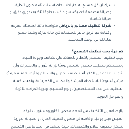
ندرك أن كل مسبح له احتياجات خاصة، لذلك تقدم حلول تنظيف
وصيانة مصممة خصيصًا سواء كنت بحاجة لتنظيف دوري دقيق أو
صيانة شاملة.
شركة تنظيف مسابح بالرياض
متواجدة دائمًا لخدمتك بسرعة
وكفاءة مع فريق جاهز للاستجابة لأي حالة طارئة وتلبية جميع
طلباتك في الوقت المناسب.
كم مرة يجب تنظيف المسبح؟
يجب تنظيف المسبح بانتظام للحفاظ على نظافته وجودة المياه،
وننصحكم بتنظيف سطح المسبح يوميًا لإزالة الأوراق والحشرات وأي
شوائب عالقة على الماء، أما تنظيف الجدران والسلالم والأرضية فيتم مرة أو
مرتين أسبوعيًا باستخدام الفرشاة والمكانس الكهربائية، وتعتمد كمية
التنظيف على عدد المستخدمين، ونوع المسبح، ودرجة تعرضه للأتربة
والعوامل الجوية.
بالإضافة إلى التنظيف من المهم فحص الكلور ومستويات الرقم
الهيدروجيني يوميًا، وخاصة في فصول الصيف الحارة، والصيانة الدورية
تشمل تنظيف الفلاتر والمضخات، حيث تساعد في الحفاظ على المسبح