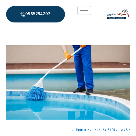
خطي
لى
0565294707
لمحتوى
/
خدمات التنظيف
/ بواسطة
admin