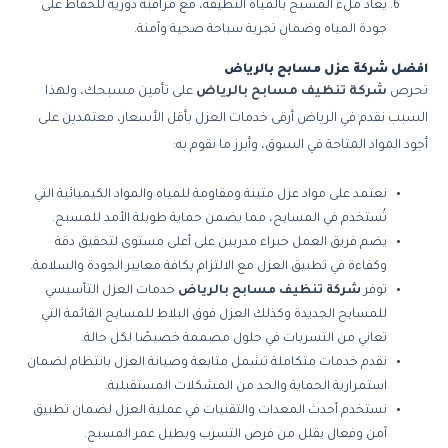
يعاد ملء المسبح بالمياه النظيفة، مع مراقبة دورية للحفاظ على
جودة المياه وضمان تجربة سباحة صحية وآمنة.
افضل شركة عزل مسابح بالرياض
تحرص
شركة تنظيف مسابح بالرياض
على تأمين مسبحك، ولهذا
السبب نقدم في الرياض أرقى خدمات العزل بأقل الأسعار، معتمدين على
أجود المواد المتاحة في السوق، وأبرز ما نقوم به:
نعتمد على مواد عزل متينة ومقاومة للمياه والمواد الكيميائية التي
تُستخدم في المسابح، مما يضمن حماية طويلة الأمد للمسبح.
يضم فريق العمل خبراء مدربين على أعلى مستوى لتحقيق دقة
وكفاءة في تطبيق العزل مع الالتزام بكافة معايير الجودة والسلامة.
توفر
شركة تنظيف مسابح بالرياض
خدمات العزل التأسيسي
للمسابح الجديدة وكذلك العزل فوق البلاط للمسابح القائمة التي
تعاني من التسربات في حلول مصممة خصيصًا لكل حالة.
نقدم خدمات متكاملة تشمل متابعة وصيانة العزل بانتظام لضمان
استمرارية الحماية والحد من المشكلات المستقبلية.
نستخدم أحدث المعدات والتقنيات في عملية العزل لضمان تطبيق
آمن وفعال يقلل من فرص التسرب ويطيل عمر المسبح.